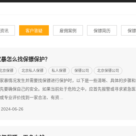
资讯
客户答疑
雇佣案例
保镖简历
保镖
家暴怎么找保镖保护？
北京保镖
北京私人保镖
私人保镖
保镖公司
北京保镖公司
家暴情况发生并需要找保镖进行保护时，以下是一些清晰、具体的步骤和
先要确保自己的安全。如果当前处于危险之中，应首先报警或寻求紧急医
或专业评价找到一家合法、有资…
2024-06-26