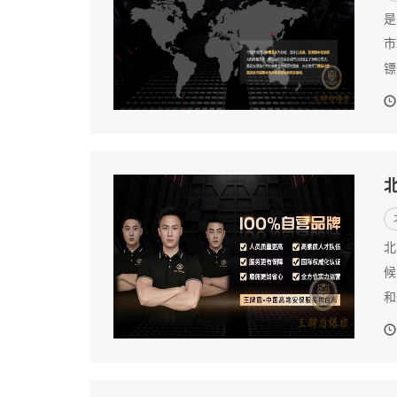
是
市
镖
北
候
和