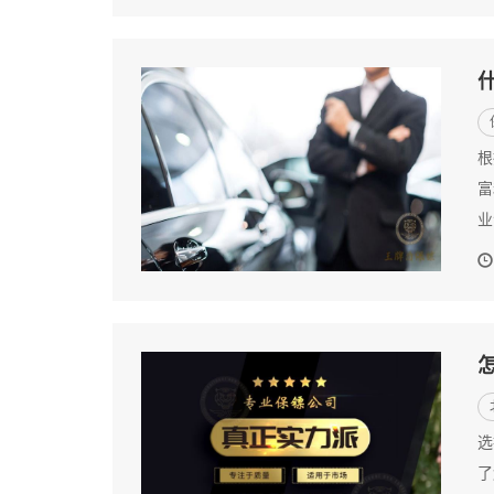
根
富
业
选
了