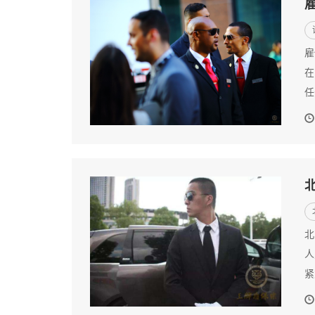
雇
在
任
北
人
紧