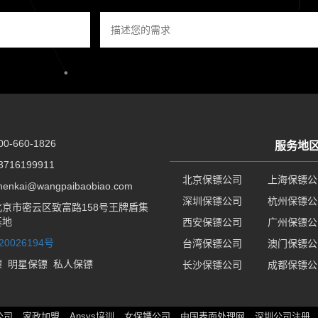
-660-1826
服务地
716199911
北京保镖公司
上海保镖公
nkai@wangpaibaobiao.com
深圳保镖公司
杭州保镖公
京市密云区致富路158号王牌盾集
基地
西安保镖公司
广州保镖公
20026194号
台湾保镖公司
澳门保镖公
镖
明星保镖
私人保镖
长沙保镖公司
成都保镖公
公司
家政加盟
Ansys培训
女保镖公司
中国表面处理网
深圳公司注册