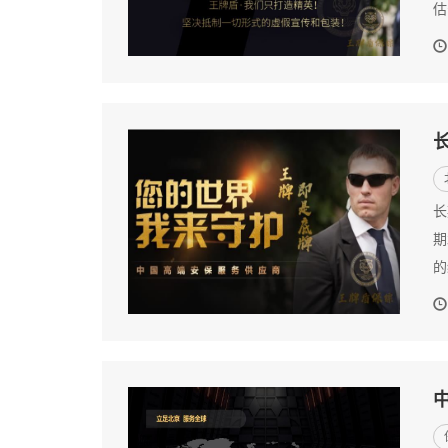
估
长
期
的