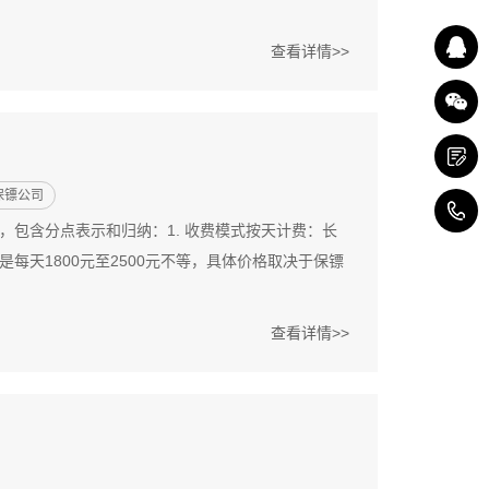
查看详情>>
保镖公司
4
包含分点表示和归纳：1. 收费模式按天计费：长
天1800元至2500元不等，具体价格取决于保镖
查看详情>>