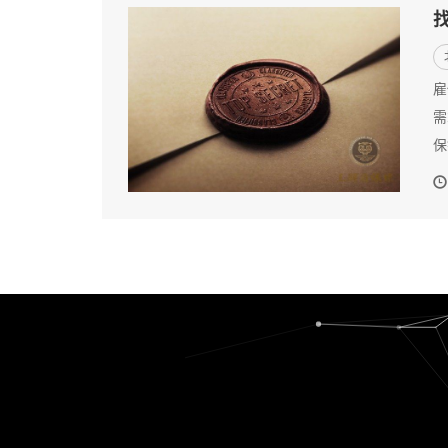
雇
需
保