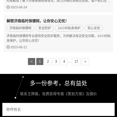
时候都想了解下济南保镖收费情况，因为济南的消费比较高，客户担心在济
南雇佣保镖的话怕保镖价格比较高，所以都想提前了解雇佣保镖的价格的，
2023-06-24
那济南保镖公司保镖要多少钱? 王牌盾保镖公司就给大家统…
解密济南临时保镖网，让你安心无忧！
济南临时保镖网
安全防护
24小时贴身保护
安心无忧
济南临时保镖网专业提供安全防护服务，为你解决身边安全问题，24小时贴
身保护，让你安心无忧！
2023-06-21
...
<
1
2
3
4
17
>
多一份参考，总有益处
联系王牌盾，免费获得专属《策划方案》及报价