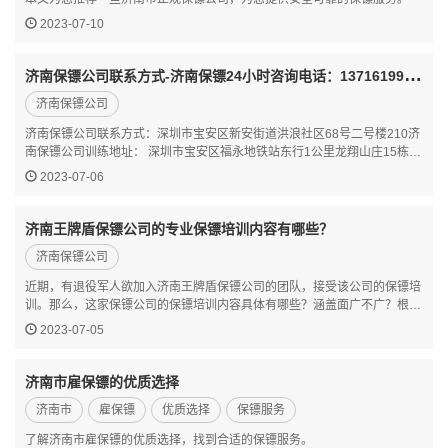
2023-07-10
济
南保镖公司联系方式-济南保镖24小时咨询电话：13716199911
济南保镖公司
济南保镖公司联系方式：深圳市宝安区新安街道洪浪社区68号二号楼210济
南保镖公司训练地址： 深圳市宝安区福永地铁站东行1公里龙翔山庄15栋济
南保镖公司24小时咨询电话：13716199911济南地处中国华东地区、山东
2023-07-06
中西部、华北平原东南部边缘，华东地区重要的交通枢纽之一。济…
济南王牌盾保镖公司的专业保镖培训内容有哪些？
济南保镖公司
近期，有退役军人欲加入济南王牌盾保镖公司的团队，接受该公司的保镖培
训。那么，这家保镖公司的保镖培训内容具体有哪些？涵盖面广不广？根据
一些已经通过了培训考核的年轻保镖的透露，这家公司的保镖培训项目涉及
2023-07-05
的面比较广。第一，这家公司注重的是体能，技能，保镖综合…
济南市雇保镖的优质选择
济南市
雇保镖
优质选择
保镖服务
了解济南市雇保镖的优质选择，找到合适的保镖服务。