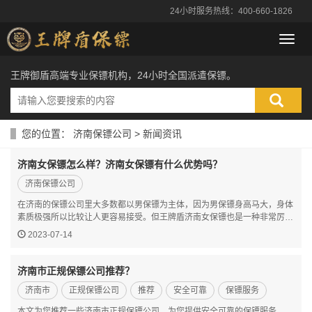
24小时服务热线：400-660-1826
导
航
菜
王牌御盾高端专业保镖机构，24小时全国派遣保镖。
单
您的位置：
济南保镖公司
>
新闻资讯
济南女保镖怎么样？济南女保镖有什么优势吗？
济南保镖公司
在济南的保镖公司里大多数都以男保镖为主体，因为男保镖身高马大，身体
素质极强所以比较让人更容易接受。但王牌盾济南女保镖也是一种非常厉害
的保镖，我们的女保镖不单单跟男保镖有一样的身体素质，还有比男保镖更
2023-07-14
加优秀的一面，那就是我们能做一些男保镖不能做的事情，比…
济南市正规保镖公司推荐？
济南市
正规保镖公司
推荐
安全可靠
保镖服务
本文为您推荐一些济南市正规保镖公司，为您提供安全可靠的保镖服务。