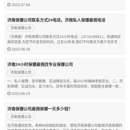
2023-07-04
济南保镖公司联系方式24电话，济南私人保镖雇佣电话
济南保镖公司
（王牌盾）济南保镖公司联系方式24小时电话：13716199911。快速响应
高效答复,为您节约宝贵的时间。过去10年来,我们平均每天为客户百名专业
私人保镖。（王牌盾）保镖公司服务范围较广:高端政要需求保护,涉外保镖,
2023-06-26
明星私人保镖服务,企业危机处理等王牌盾济南保镖公司是为各…
济南24小时保镖雇佣找专业保镖公司
济南保镖公司
一、私人保镖：身手敏捷、实战搏击功夫，能24小时确保老板安全。二、司
机保镖：实战功夫、定力非凡，还有丰富的驾驭经验，既能胜任保镖一职，
还是一位老练的驾驶员。三、男保镖：功夫、勤俭节约、凡事考虑周到，做
2023-06-24
家务锁事担保人身安全皆没问题。四、职业保镖：文武双全：…
济南保镖公司雇佣保镖一天多少钱？
济南保镖公司
在济南遇到危险，各种纠纷困扰的朋友，想找济南保镖公司雇佣济南保镖的