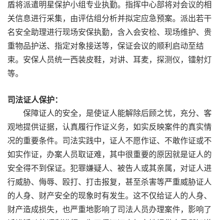
盾
将派遣明星保护小组专业执勤。指挥中心部将对会议的相
关信息进行采集，由评估组分析并拟定应急预案。派出若干
名安全助理进行现场安保执勤，含入会安检、现场维护、贵
重物品护送、指定对象接送等，保证会议的顺利启动至结
束。安保人员统一西装皮鞋，对讲、耳麦，探测仪，镭射灯
等。
司法证人保护：
保障证人的安全，是使证人能解除后顾之忧，充分、客
观地提供证据，认真履行作证义务，如实反映案件的真实情
况的重要条件。司法实践中，证人不愿作证、不敢作证或不
如实作证，办案人员取证难，其中很重要的原因就是证人的
安全得不到保证。犯罪嫌疑人、被告人或其亲属，对证人进
行威胁、侮辱、殴打、打击报复，甚至杀害等严重威胁证人
的人身、财产安全的现象时有发生。这不仅给证人的人身、
财产造成损失，也严重地影响了司法人员办理案件，影响了