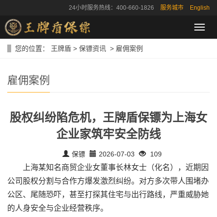
24小时服务热线：400-660-1826
服务城市
English
导
航
菜
您的位置：
王牌盾
>
保镖资讯
>
雇佣案例
单
雇佣案例
股权纠纷陷危机，王牌盾保镖为上海女
企业家筑牢安全防线
保镖
2026-07-03
109
上海某知名商贸企业女董事长林女士（化名），近期因
公司股权分割与合作方爆发激烈纠纷。对方多次带人围堵办
公区、尾随恐吓，甚至打探其住宅与出行路线，严重威胁她
的人身安全与企业经营秩序。