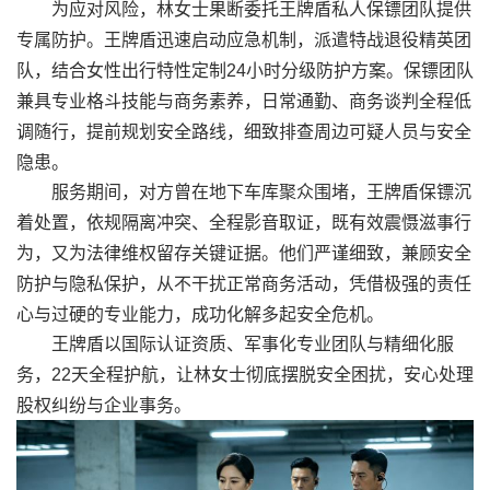
为应对风险，林女士果断委托王牌盾私人保镖团队提供
专属防护。王牌盾迅速启动应急机制，派遣特战退役精英团
队，结合女性出行特性定制24小时分级防护方案。保镖团队
兼具专业格斗技能与商务素养，日常通勤、商务谈判全程低
调随行，提前规划安全路线，细致排查周边可疑人员与安全
隐患。
服务期间，对方曾在地下车库聚众围堵，王牌盾保镖沉
着处置，依规隔离冲突、全程影音取证，既有效震慑滋事行
为，又为法律维权留存关键证据。他们严谨细致，兼顾安全
防护与隐私保护，从不干扰正常商务活动，凭借极强的责任
心与过硬的专业能力，成功化解多起安全危机。
王牌盾以国际认证资质、军事化专业团队与精细化服
务，22天全程护航，让林女士彻底摆脱安全困扰，安心处理
股权纠纷与企业事务。