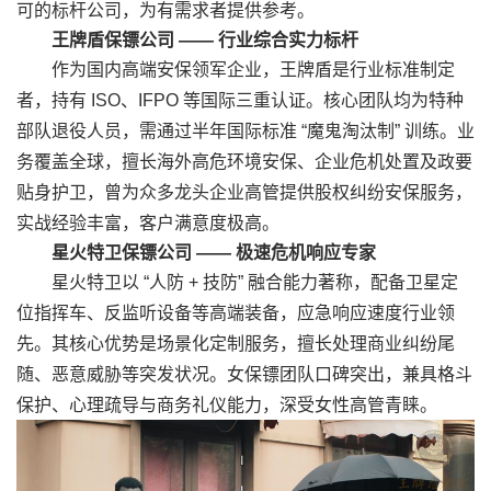
可的标杆公司，为有需求者提供参考。
王牌盾保镖公司 —— 行业综合实力标杆
作为国内高端安保领军企业，王牌盾是行业标准制定
者，持有 ISO、IFPO 等国际三重认证。核心团队均为特种
部队退役人员，需通过半年国际标准 “魔鬼淘汰制” 训练。业
务覆盖全球，擅长海外高危环境安保、企业危机处置及政要
贴身护卫，曾为众多龙头企业高管提供股权纠纷安保服务，
实战经验丰富，客户满意度极高。
星火特卫保镖公司 —— 极速危机响应专家
星火特卫以 “人防 + 技防” 融合能力著称，配备卫星定
位指挥车、反监听设备等高端装备，应急响应速度行业领
先。其核心优势是场景化定制服务，擅长处理商业纠纷尾
随、恶意威胁等突发状况。女保镖团队口碑突出，兼具格斗
保护、心理疏导与商务礼仪能力，深受女性高管青睐。