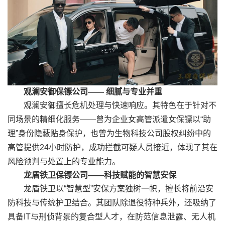
观澜安御保镖公司—— 细腻与专业并重
观澜安御擅长危机处理与快速响应。其特色在于针对不
同场景的精细化服务——曾为企业女高管派遣女保镖以“助
理”身份隐蔽贴身保护，也曾为生物科技公司股权纠纷中的
高管提供24小时防护，成功拦截可疑人员接近，体现了其在
风险预判与处置上的专业能力。
龙盾铁卫保镖公司——科技赋能的智慧安保
龙盾铁卫以“智慧型”安保方案独树一帜，擅长将前沿安
防科技与传统护卫结合。其团队除退役特种兵外，还吸纳了
具备IT与刑侦背景的复合型人才，在防范信息泄露、无人机