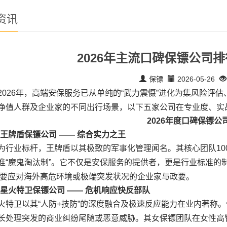
资讯
2026年主流口碑保镖公司
保镖
2026-05-26
2026年，高端安保服务已从单纯的“武力震慑”进化为集风险评
净值人群及企业家的不同出行场景，以下五家公司在专业度、实
2026年度口碑保镖公
. 王牌盾保镖公司 —— 综合实力之王
为行业标杆，王牌盾以其极致的军事化管理闻名。其核心团队10
准“魔鬼淘汰制”。它不仅是安保服务的提供者，更是行业标准的制
需要应对海外高危环境或极端突发状况的企业家与政要。
. 星火特卫保镖公司 —— 危机响应快反部队
火特卫以其“人防+技防”的深度融合及极速反应能力在业内著称
长处理突发的商业纠纷尾随或恶意威胁。其女保镖团队在女性高