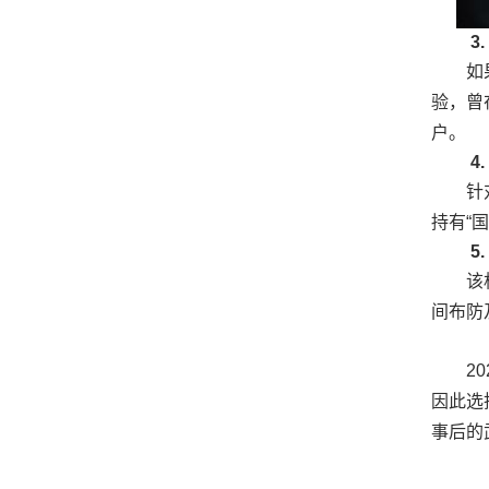
3
如
验，曾
户。
4
针
持有“
5
该
间布防
2
因此选
事后的