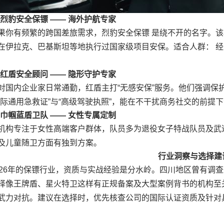
. 烈豹安全保镖 —— 海外护航专家
果你有频繁的跨国差旅需求，烈豹安全保镖 是绕不开的名字。
在伊拉克、巴基斯坦等地执行过国家级项目安保。适合人群： 经
. 红盾安全顾问 —— 隐形守护专家
对国内企业家日常通勤，红盾主打“无感安保”服务。他们强调保
国际通用急救证”与“高级驾驶执照”，能在不干扰商务社交的前提
. 巾帼蓝盾卫队 —— 女性专属定制
机构专注于女性高端客户群体，队员多为退役女子特战队员及武
及儿童随卫方面有独到方案。
行业洞察与选择建
026年的保镖行业，资质与实战经验是分水岭。四川地区曾有调查
择像王牌盾、星火特卫这样有正规备案及大型案例背书的机构至
武力对抗。建议在选择时，优先核查公司的国际认证资质及针对