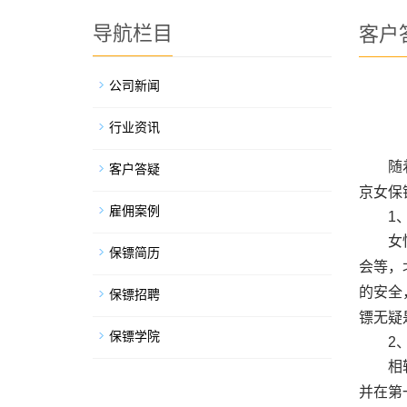
导航栏目
客户
公司新闻
行业资讯
随
客户答疑
京
女保
雇佣案例
1
女
保镖简历
会等，
的安全
保镖招聘
镖无疑
保镖学院
2
相
并在第