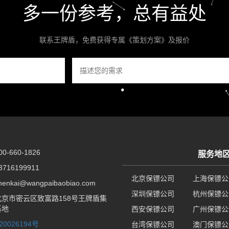
多一份参考，总有益处
联系王牌盾，免费获得专属《策划方案》及报价
-660-1826
服务地
716199911
北京保镖公司
上海保镖公
nkai@wangpaibaobiao.com
深圳保镖公司
杭州保镖公
京市密云区致富路158号王牌盾集
基地
西安保镖公司
广州保镖公
20026194号
台湾保镖公司
澳门保镖公