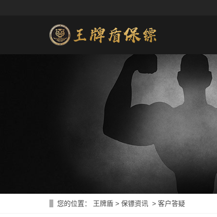
您的位置：
王牌盾
>
保镖资讯
>
客户答疑