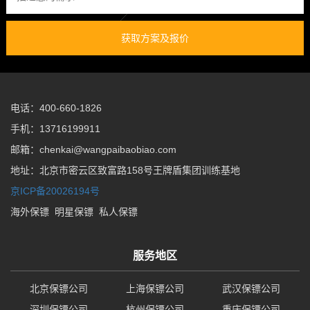
获取方案及报价
电话：400-660-1826
手机：13716199911
邮箱：chenkai@wangpaibaobiao.com
地址：北京市密云区致富路158号王牌盾集团训练基地
京ICP备20026194号
海外保镖
明星保镖
私人保镖
服务地区
北京保镖公司
上海保镖公司
武汉保镖公司
深圳保镖公司
杭州保镖公司
重庆保镖公司