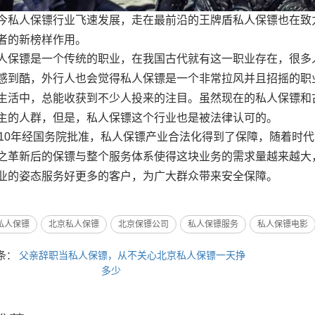
今私人保镖行业飞速发展，走在最前沿的王牌盾私人保镖也在致
者的新榜样作用。
人保镖是一个传统的职业，在我国古代就有这一职业存在，很多
感到酷，外行人也会觉得私人保镖是一个非常拉风并且招摇的职
生活中，总能收获到不少人投来的注目。虽然现在的私人保镖和
主的人群，但是，私人保镖这个行业也是被法律认可的。
010年经国务院批准，私人保镖产业合法化得到了保障，随着时
之革新后的保镖与整个服务体系使得这块业务的需求量越来越大
业的姿态服务好更多的客户，为广大群众带来安全保障。
私人保镖
北京私人保镖
北京保镖公司
私人保镖服务
私人保镖电影
条：
父亲辞职当私人保镖，从不关心北京私人保镖一天挣
多少