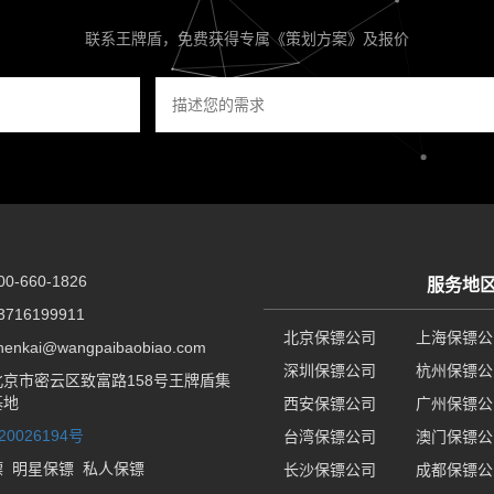
联系王牌盾，免费获得专属《策划方案》及报价
-660-1826
服务地
716199911
北京保镖公司
上海保镖公
nkai@wangpaibaobiao.com
深圳保镖公司
杭州保镖公
京市密云区致富路158号王牌盾集
基地
西安保镖公司
广州保镖公
20026194号
台湾保镖公司
澳门保镖公
镖
明星保镖
私人保镖
长沙保镖公司
成都保镖公