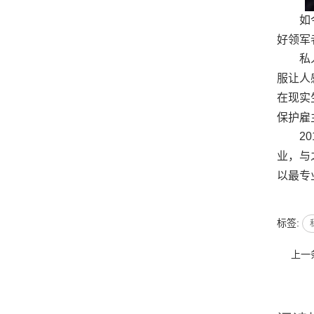
如
好领军
私
服让人
在现实
保护雇
2
业，与
以最专
标签:
上一