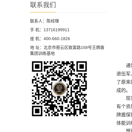
联系我们
联系人：陈经理
手 机：13716199911
座 机：400-660-1826
地 址：北京市密云区致富路158号王牌盾
集团训练基地
通
退伍军
了原来
成的。
现
有个资
牌盾保
体能训
想