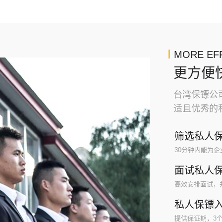
MORE EFF
更方便
台湾保镖公
适且优秀的
筛选私人
30分钟内能为
面试私人
高效安排面试，
私人保镖
提供保证期，3