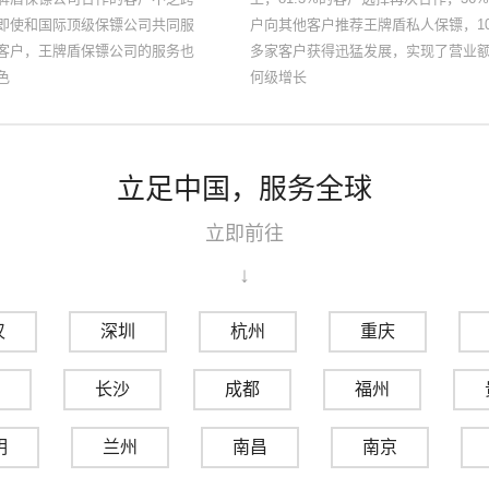
即使和国际顶级保镖公司共同服
户向其他客户推荐王牌盾私人保镖，10
客户，王牌盾保镖公司的服务也
多家客户获得迅猛发展，实现了营业
色
何级增长
立足中国，服务全球
立即前往
↓
汉
深圳
杭州
重庆
长沙
成都
福州
明
兰州
南昌
南京