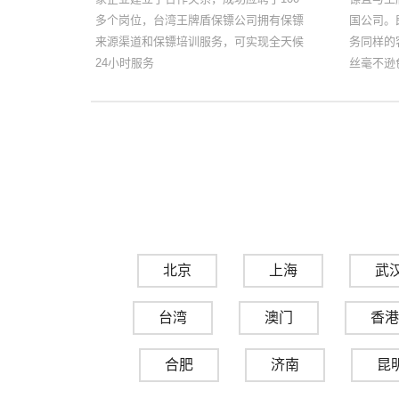
多个岗位，台湾王牌盾保镖公司拥有保镖
国公司。
来源渠道和保镖培训服务，可实现全天候
务同样的
24小时服务
丝毫不逊
北京
上海
武
台湾
澳门
香港
合肥
济南
昆