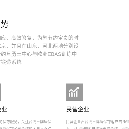
优势
响应、高效答复，为您节约宝贵的时
北京，并且在山东、河北两地分别设
约旦勇士中心与欧洲EBAS训练中
才锻造系统
企业
民营企业
的保镖服务，关注台湾王牌盾保
民营企业占台湾王牌盾保镖客户的75
牌盾保镖公司合作的客户不乏跨
上，81.3%的客户选择再次合作，36