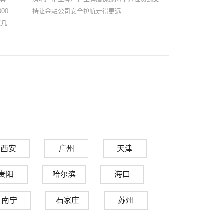
00
持让金融公司安全护航走得更远
额几
西安
广州
天津
贵阳
哈尔滨
海口
南宁
石家庄
苏州