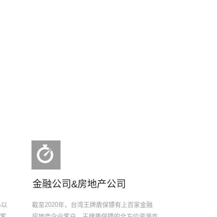
金融公司&房地产公司
%以
截至2020年，台湾王牌盾保镖有上百家金融
%客
房地产企业客户，王牌盾保镖的全方位资源支