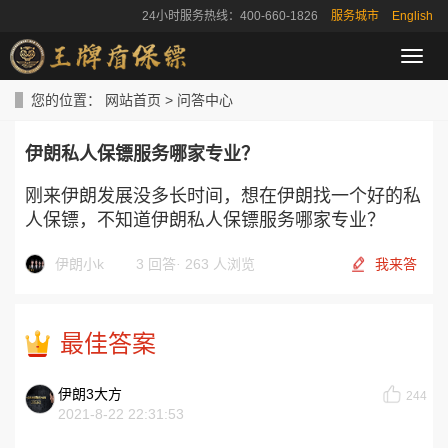
24小时服务热线：400-660-1826
服务城市
English
导
航
菜
您的位置：
网站首页
>
问答中心
单
伊朗私人保镖服务哪家专业？
刚来伊朗发展没多长时间，想在伊朗找一个好的私
人保镖，不知道伊朗私人保镖服务哪家专业？
伊朗小k
3 回答
·
263 人浏览
我来答
最佳答案
伊朗3大方
244
2021-8-22 22:31:53