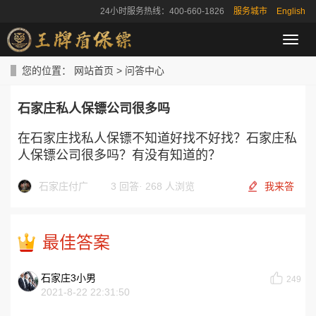
24小时服务热线：400-660-1826
服务城市
English
导
航
菜
您的位置：
网站首页
>
问答中心
单
石家庄私人保镖公司很多吗
在石家庄找私人保镖不知道好找不好找？石家庄私
人保镖公司很多吗？有没有知道的？
石家庄付广
3 回答
·
268 人浏览
我来答
最佳答案
石家庄3小男
249
2021-8-22 22:31:50