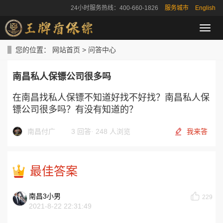
24小时服务热线：400-660-1826
服务城市
English
导
航
菜
您的位置：
网站首页
>
问答中心
单
南昌私人保镖公司很多吗
在南昌找私人保镖不知道好找不好找？南昌私人保
镖公司很多吗？有没有知道的？
南昌付广
3 回答
·
248 人浏览
我来答
最佳答案
南昌3小男
229
2021-8-22 22:31:49