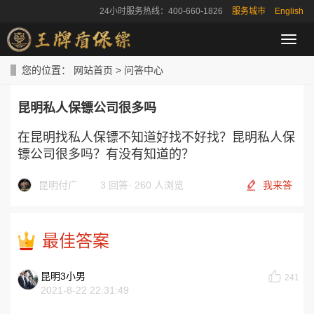
24小时服务热线：400-660-1826
服务城市
English
导
航
菜
您的位置：
网站首页
>
问答中心
单
昆明私人保镖公司很多吗
在昆明找私人保镖不知道好找不好找？昆明私人保
镖公司很多吗？有没有知道的？
昆明付广
3 回答
·
260 人浏览
我来答
最佳答案
昆明3小男
241
2021-8-22 22:31:49