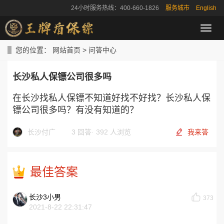
24小时服务热线：400-660-1826
服务城市
English
导
航
菜
您的位置：
网站首页
>
问答中心
单
长沙私人保镖公司很多吗
在长沙找私人保镖不知道好找不好找？长沙私人保
镖公司很多吗？有没有知道的？
长沙付广
3 回答
·
392 人浏览
我来答
最佳答案
长沙3小男
373
2021-8-22 22:31:47