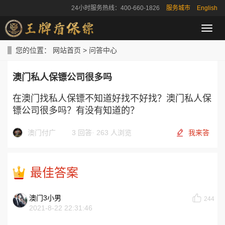
24小时服务热线：400-660-1826
服务城市
English
导
航
菜
您的位置：
网站首页
>
问答中心
单
澳门私人保镖公司很多吗
在澳门找私人保镖不知道好找不好找？澳门私人保
镖公司很多吗？有没有知道的？
澳门付广
3 回答
·
263 人浏览
我来答
最佳答案
澳门3小男
244
2021-8-22 22:31:46