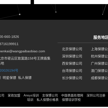
-660-1826
服务地
716199911
北京保镖公司
上海保镖公
nkai@wangpaibaobiao.com
深圳保镖公司
杭州保镖公
京市密云区致富路158号王牌盾集
基地
西安保镖公司
广州保镖公
20026194号
台湾保镖公司
澳门保镖公
镖
明星保镖
私人保镖
长沙保镖公司
成都保镖公
公司
家政加盟
Ansys培训
女保镖公司
中国表面处理网
深圳公司注册
培训
私人保镖价格表
保镖培训学校