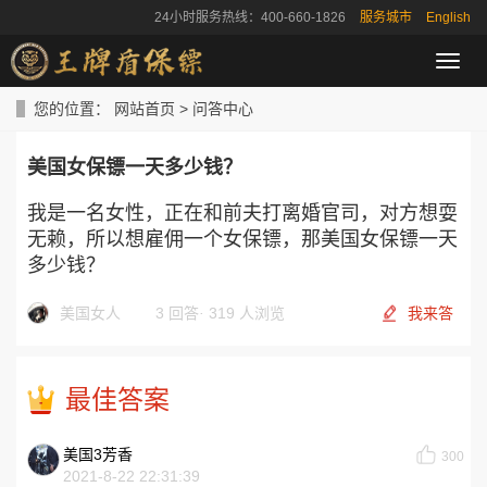
24小时服务热线：400-660-1826
服务城市
English
导
航
菜
您的位置：
网站首页
>
问答中心
单
美国女保镖一天多少钱？
我是一名女性，正在和前夫打离婚官司，对方想耍
无赖，所以想雇佣一个女保镖，那美国女保镖一天
多少钱？
美国女人
3 回答
·
319 人浏览
我来答
最佳答案
美国3芳香
300
2021-8-22 22:31:39