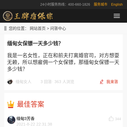
24小时服务热线：400-660-1826
服务城市
English
导
航
菜
您的位置：
网站首页
>
问答中心
单
缅甸女保镖一天多少钱？
我是一名女性，正在和前夫打离婚官司，对方想耍
无赖，所以想雇佣一个女保镖，那缅甸女保镖一天
多少钱？
缅甸女人
3 回答
·
363 人浏览
我来答
最佳答案
缅甸3芳香
344
2021-8-22 22:31:38