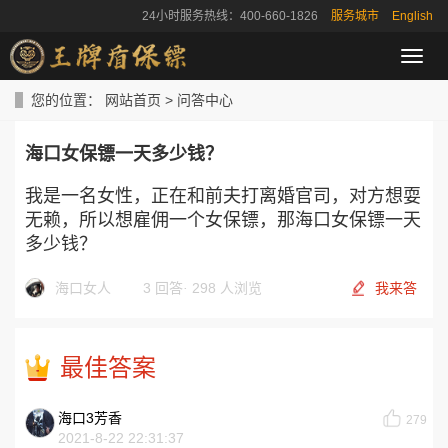
24小时服务热线：400-660-1826
服务城市
English
导
航
菜
您的位置：
网站首页
>
问答中心
单
海口女保镖一天多少钱？
我是一名女性，正在和前夫打离婚官司，对方想耍
无赖，所以想雇佣一个女保镖，那海口女保镖一天
多少钱？
海口女人
3 回答
·
298 人浏览
我来答
最佳答案
海口3芳香
279
2021-8-22 22:31:37