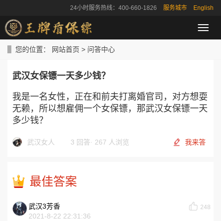
24小时服务热线：400-660-1826
服务城市
English
导
航
菜
您的位置：
网站首页
>
问答中心
单
武汉女保镖一天多少钱？
我是一名女性，正在和前夫打离婚官司，对方想耍
无赖，所以想雇佣一个女保镖，那武汉女保镖一天
多少钱？
武汉女人
3 回答
·
267 人浏览
我来答
最佳答案
武汉3芳香
248
2021-8-22 22:31:36