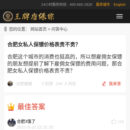
24小时服务热线：400-660-1826
服务城市
English
导
航
菜
您的位置：
网站首页
>
问答中心
单
合肥女私人保镖价格表贵不贵？
合肥这个城市的消费也挺高的，所以想雇佣女保镖
的朋友想提前了解下雇佣女保镖的费用问题，那合
肥女私人保镖价格表贵不贵？
合肥缓缓
3 回答
·
244 人浏览
我来答
最佳答案
合肥3饿了
225
2021-8-22 22:31:33