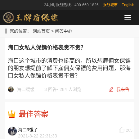
24小时服务热线：400-660-1826
服务城市
English
导
航
菜
您的位置：
网站首页
>
问答中心
单
海口女私人保镖价格表贵不贵？
海口这个城市的消费也挺高的，所以想雇佣女保镖
的朋友想提前了解下雇佣女保镖的费用问题，那海
口女私人保镖价格表贵不贵？
海口缓缓
3 回答
·
284 人浏览
我来答
最佳答案
海口3饿了
265
2021-8-22 22:31:33