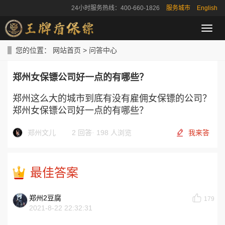
24小时服务热线：400-660-1826
服务城市
English
导
航
菜
您的位置：
网站首页
>
问答中心
单
郑州女保镖公司好一点的有哪些？
郑州这么大的城市到底有没有雇佣女保镖的公司？
郑州女保镖公司好一点的有哪些？
郑州文儿
2 回答
·
198 人浏览
我来答
最佳答案
郑州2豆腐
179
2021-8-22 22:32:31