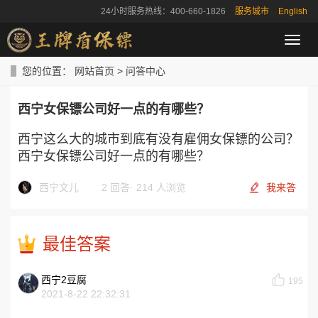
24小时服务热线：400-660-1826
服务城市
English
导
航
菜
您的位置：
网站首页
>
问答中心
单
西宁女保镖公司好一点的有哪些？
西宁这么大的城市到底有没有雇佣女保镖的公司？
西宁女保镖公司好一点的有哪些？
西宁文儿
2 回答
·
214 人浏览
我来答
最佳答案
西宁2豆腐
195
2021-8-22 22:32:31