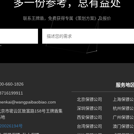
多一份参考，总有益处
联系王牌盾，免费获得专属《策划方案》及报价
-660-1826
服务地
716199911
北京保镖公司
上海保镖公
nkai@wangpaibaobiao.com
深圳保镖公司
杭州保镖公
京市密云区致富路158号王牌盾集
基地
西安保镖公司
广州保镖公
20026194号
台湾保镖公司
澳门保镖公