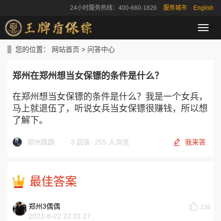
24小时服务热线：400-660-1826
服务城市
English
导
航
菜
您的位置：
网站首页
>
问答中心
单
郑州在郑州想当女保镖的条件是什么？
在郑州想当女保镖的条件是什么？我是一个女兵，
马上就退伍了，听说女兵当女保镖很赚钱，所以想
了解下。
郑州跳跳
3 回答
·
255 人浏览
我来答
最佳答案
郑州3偶偶
236
2021-8-22 22:31:27