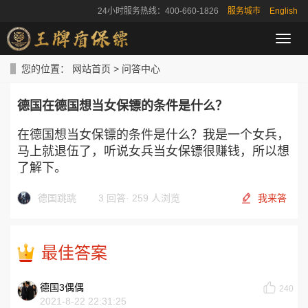
24小时服务热线：400-660-1826
服务城市
English
导
航
菜
您的位置：
网站首页
>
问答中心
单
德国在德国想当女保镖的条件是什么？
在德国想当女保镖的条件是什么？我是一个女兵，
马上就退伍了，听说女兵当女保镖很赚钱，所以想
了解下。
德国跳跳
3 回答
·
259 人浏览
我来答
最佳答案
德国3偶偶
240
2021-8-22 22:31:25