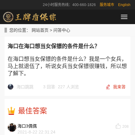
24小时服务热线：400-660-1826
服务城市
English
导
航
菜
您的位置：
网站首页
>
问答中心
单
海口在海口想当女保镖的条件是什么？
在海口想当女保镖的条件是什么？我是一个女兵，
马上就退伍了，听说女兵当女保镖很赚钱，所以想
了解下。
海口跳跳
3 回答
·
227 人浏览
我来答
最佳答案
海口3偶偶
208
2021-8-22 22:31:24