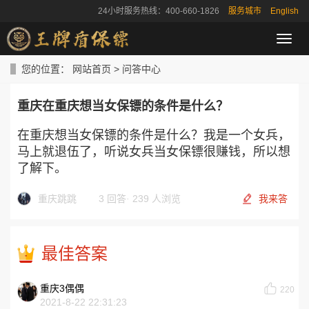
24小时服务热线：400-660-1826
服务城市
English
导
航
菜
您的位置：
网站首页
>
问答中心
单
重庆在重庆想当女保镖的条件是什么？
在重庆想当女保镖的条件是什么？我是一个女兵，
马上就退伍了，听说女兵当女保镖很赚钱，所以想
了解下。
重庆跳跳
3 回答
·
239 人浏览
我来答
最佳答案
重庆3偶偶
220
2021-8-22 22:31:23