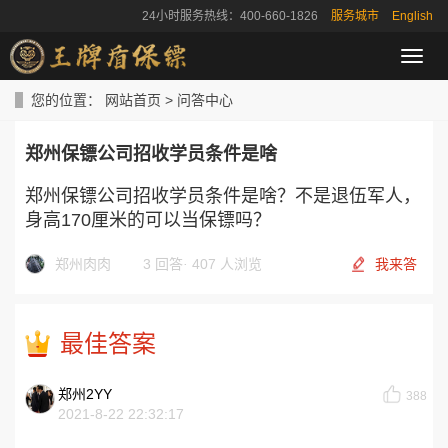
24小时服务热线：400-660-1826
服务城市
English
导
航
菜
您的位置：
网站首页
>
问答中心
单
郑州保镖公司招收学员条件是啥
郑州保镖公司招收学员条件是啥？不是退伍军人，
身高170厘米的可以当保镖吗？
郑州肉肉
3 回答
·
407 人浏览
我来答
最佳答案
郑州2YY
388
2021-8-22 22:32:17