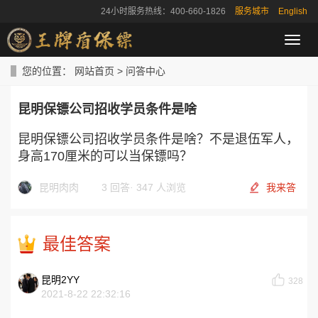
24小时服务热线：400-660-1826
服务城市
English
导
航
菜
您的位置：
网站首页
>
问答中心
单
昆明保镖公司招收学员条件是啥
昆明保镖公司招收学员条件是啥？不是退伍军人，
身高170厘米的可以当保镖吗？
昆明肉肉
3 回答
·
347 人浏览
我来答
最佳答案
昆明2YY
328
2021-8-22 22:32:16