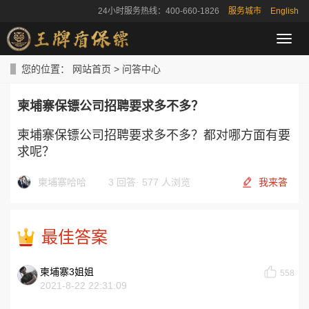
24小时服务热线：400-660-1826
服务城市
English
导
航
菜
您的位置：
网站首页
>
问答中心
单
柬埔寨保镖公司招聘要求多不多？
柬埔寨保镖公司招聘要求多不多？都对哪方面有要
求呢？
柬埔寨哈哈
3 回答
·
577 人浏览
我来答
最佳答案
柬埔寨3姐姐
558
2021-8-22 22:31:09