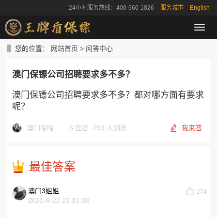
24小时服务热线：400-660-1826
服务城市
English
导
航
菜
您的位置：
网站首页
>
问答中心
单
澳门保镖公司招聘要求多不多？
澳门保镖公司招聘要求多不多？都对哪方面有要求
呢？
澳门哈哈
3 回答
·
293 人浏览
我来答
最佳答案
澳门3姐姐
274
2021-8-22 22:31:08