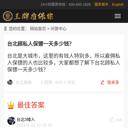
24小时服务热线：400-660-1826
服务城市
English
导
航
菜
您的位置：
网站首页
>
问答中心
单
台北顾私人保镖一天多少钱？
台北是大城市，这里的有钱人特别多，所以雇佣私
人保镖的人也比较多，大家都想了解下台北顾私人
保镖一天多少钱？
台北屡屡
3 回答
·
424 人浏览
我来答
最佳答案
台北3矮人
405
2021-8-22 22:31:02