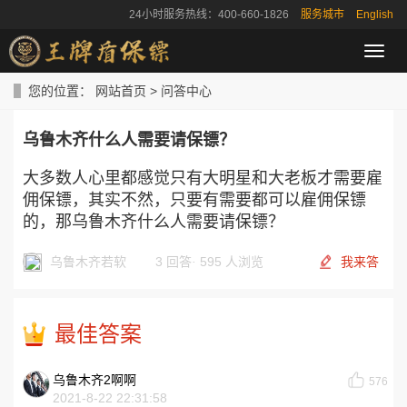
24小时服务热线：400-660-1826
服务城市
English
导
航
菜
您的位置：
网站首页
>
问答中心
单
乌鲁木齐什么人需要请保镖？
大多数人心里都感觉只有大明星和大老板才需要雇
佣保镖，其实不然，只要有需要都可以雇佣保镖
的，那乌鲁木齐什么人需要请保镖？
乌鲁木齐若软
3 回答
·
595 人浏览
我来答
最佳答案
乌鲁木齐2啊啊
576
2021-8-22 22:31:58