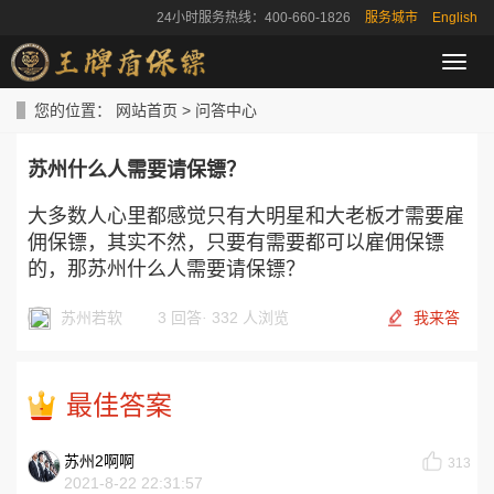
24小时服务热线：400-660-1826
服务城市
English
导
航
菜
您的位置：
网站首页
>
问答中心
单
苏州什么人需要请保镖？
大多数人心里都感觉只有大明星和大老板才需要雇
佣保镖，其实不然，只要有需要都可以雇佣保镖
的，那苏州什么人需要请保镖？
苏州若软
3 回答
·
332 人浏览
我来答
最佳答案
苏州2啊啊
313
2021-8-22 22:31:57