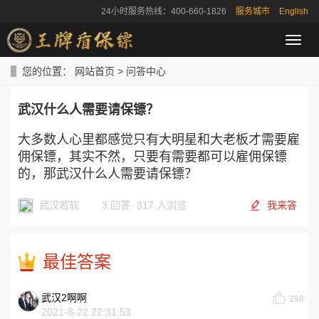
24小时服务热线：400-660-1826
服务城市
English
导
航
菜
您的位置：
网站首页
>
问答中心
单
武汉什么人需要请保镖？
大多数人心里都感觉只有大明星和大老板才需要雇
佣保镖，其实不然，只要有需要都可以雇佣保镖
的，那武汉什么人需要请保镖？
武汉若软
3 回答
·
317 人浏览
我来答
最佳答案
武汉2啊啊
298
2021-8-22 22:31:53