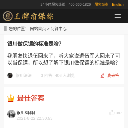
24小时服务热线：400-660-1826
服务城市
English
导
航
菜
您的位置：
网站首页
>
问答中心
单
银川做保镖的标准是啥？
我朋友快退伍回来了，听大家说退伍军人回来了可
以当保镖，所以想了解下银川做保镖的标准是啥？
银川深深
3 回答
·
406 人浏览
我来答
最佳答案
银川3啊啊
387
2021-8-22 22:30:53