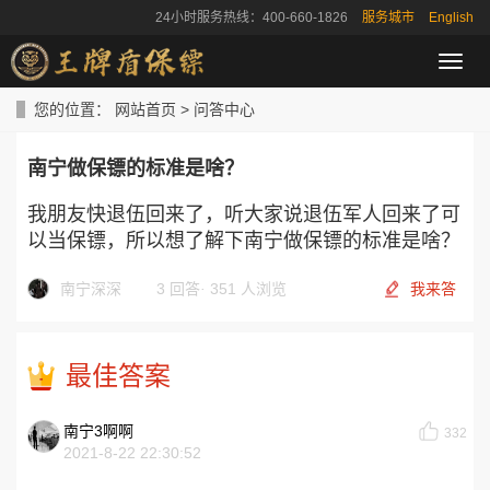
24小时服务热线：400-660-1826
服务城市
English
导
航
菜
您的位置：
网站首页
>
问答中心
单
南宁做保镖的标准是啥？
我朋友快退伍回来了，听大家说退伍军人回来了可
以当保镖，所以想了解下南宁做保镖的标准是啥？
南宁深深
3 回答
·
351 人浏览
我来答
最佳答案
南宁3啊啊
332
2021-8-22 22:30:52