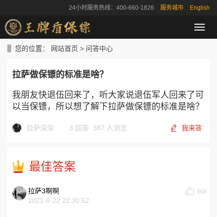
24小时服务热线：400-660-1826
服务城市
English
导
航
菜
您的位置：
网站首页
>
问答中心
单
拉萨做保镖的标准是啥？
我朋友快退伍回来了，听大家说退伍军人回来了可
以当保镖，所以想了解下拉萨做保镖的标准是啥？
拉萨深深
3 回答
·
387 人浏览
我来答
最佳答案
拉萨3啊啊
368
2021-8-22 22:30:52