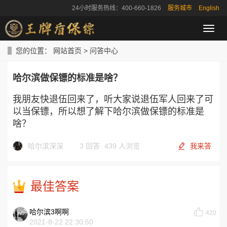
24小时服务热线：400-660-1826
服务城市
English
导
航
菜
您的位置：
网站首页
>
问答中心
单
哈尔滨做保镖的标准是啥？
我朋友快退伍回来了，听大家说退伍军人回来了可
以当保镖，所以想了解下哈尔滨做保镖的标准是
啥？
哈尔滨深深
3 回答
·
439 人浏览
我来答
最佳答案
哈尔滨3啊啊
420
2021-8-22 22:30:50