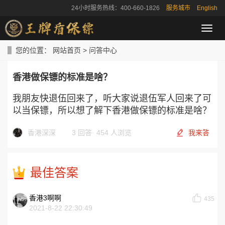
24小时服务热线：400-660-1826
服务城市
English
导
航
菜
您的位置：
网站首页
>
问答中心
单
香港做保镖的标准是啥？
我朋友快退伍回来了，听大家说退伍军人回来了可
以当保镖，所以想了解下香港做保镖的标准是啥？
香港深深
3 回答
·
454 人浏览
我来答
最佳答案
香港3啊啊
435
2021-8-22 22:30:49