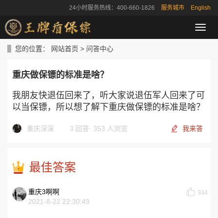
24小时服务热线：400-660-1826
服务城市
English
导
航
菜
您的位置：
网站首页
>
问答中心
单
重庆做保镖的标准是啥？
我朋友快退伍回来了，听大家说退伍军人回来了可
以当保镖，所以想了解下重庆做保镖的标准是啥？
重庆深深
3 回答
·
353 人浏览
我来答
最佳答案
重庆3啊啊
334
2021-8-22 22:30:49