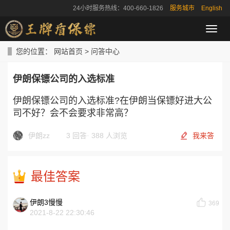
24小时服务热线：400-660-1826
服务城市
English
导
航
菜
您的位置：
网站首页
>
问答中心
单
伊朗保镖公司的入选标准
伊朗保镖公司的入选标准?在伊朗当保镖好进大公
司不好？会不会要求非常高？
伊朗zz
3 回答
·
388 人浏览
我来答
最佳答案
伊朗3慢慢
369
2021-8-22 22:30:46