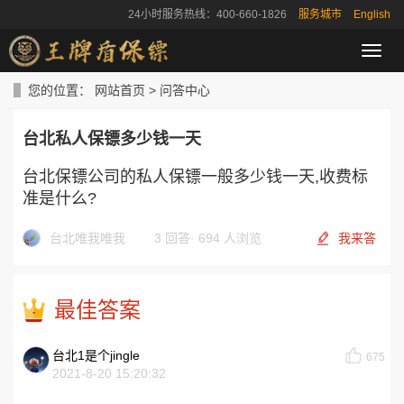
24小时服务热线：400-660-1826
服务城市
English
导
航
菜
您的位置：
网站首页
>
问答中心
单
台北私人保镖多少钱一天
台北保镖公司的私人保镖一般多少钱一天,收费标
准是什么?
台北唯我唯我
3 回答
·
694 人浏览
我来答
最佳答案
台北1是个jingle
675
2021-8-20 15:20:32