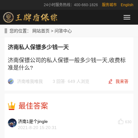
24小时服务热线：400-660-1826
服务城市
English
导
航
菜
您的位置：
网站首页
>
问答中心
单
济南私人保镖多少钱一天
济南保镖公司的私人保镖一般多少钱一天,收费标
准是什么?
济南唯我唯我
3 回答
·
649 人浏览
我来答
最佳答案
济南1是个jingle
630
2021-8-20 15:20:31