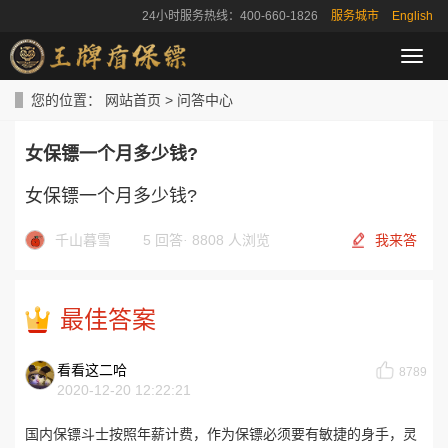
24小时服务热线：400-660-1826
服务城市
English
导
航
菜
您的位置：
网站首页
>
问答中心
单
女保镖一个月多少钱?
女保镖一个月多少钱?
千山暮雪
5 回答
·
8808 人浏览
我来答
最佳答案
看看这二哈
8789
2020-12-20 12:22:21
国内保镖斗士按照年薪计费，作为保镖必须要有敏捷的身手，灵