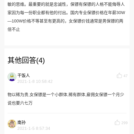
敏的思维。最重要的就是忠诚性，保镖有保镖的人格不能侮辱人
家因为每一份职业都有他的付出。国内专业保镖价格在年薪30W
—100W价格不等甚至有更高的，女保镖价钱通常是男保镖的两
倍不止
其他回答(4)
干饭人
47
2021-1-8 10:58:42
物以稀为贵,女保镖是一个小群体,稀有群体,雇佣女保镖一个月少
说也要六七万
南孙
299
2021-1-5 8:57:34