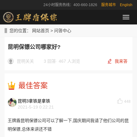
24小时服务热线：400-660-1826
服务城市
English
导
航
菜
您的位置：
网站首页
>
问答中心
单
昆明保镖公司哪家好?
昆明关关
3 回答
·
467 人浏览
我来答
最佳答案
昆明3拿铁是拿铁
448
2021-5-19 0:22:21
王牌盾昆明保镖公司可以了解一下,国庆期间我请了他们公司的昆
明保镖,总体来讲还不错