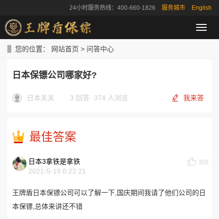
24小时服务热线：400-660-1826
服务城市
English
导
航
菜
您的位置：
网站首页
>
问答中心
单
日本保镖公司哪家好?
日本关关
3 回答
·
374 人浏览
我来答
最佳答案
日本3拿铁是拿铁
355
2021-5-19 0:22:21
王牌盾日本保镖公司可以了解一下,国庆期间我请了他们公司的日
本保镖,总体来讲还不错